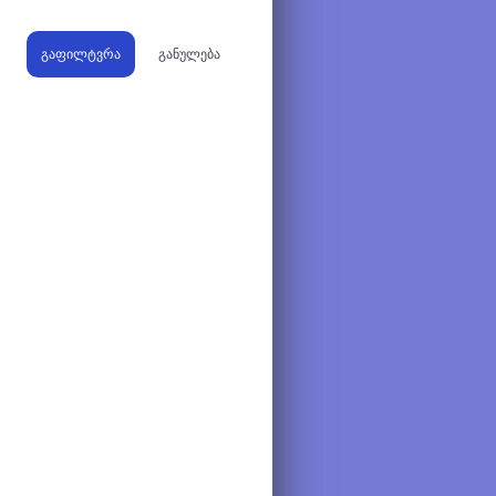
გაფილტვრა
განულება