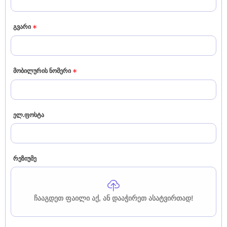
გვარი
მობილურის ნომერი
ელ.ფოსტა
რეზიუმე
ᲩᲐᲐᲒᲓᲔᲗ ᲤᲐᲘᲚᲘ ᲐᲥ, ᲐᲜ ᲓᲐᲐᲭᲘᲠᲔᲗ ᲐᲡᲐᲢᲕᲘᲠᲗᲐᲓ!